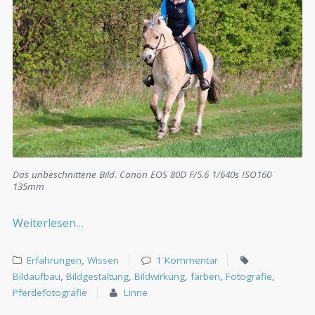
Das unbeschnittene Bild. Canon EOS 80D F/5.6 1/640s ISO160
135mm
Weiterlesen…
Erfahrungen
,
Wissen
1 Kommentar
Bildaufbau
,
Bildgestaltung
,
Bildwirkung
,
färben
,
Fotografie
,
Pferdefotografie
Linne