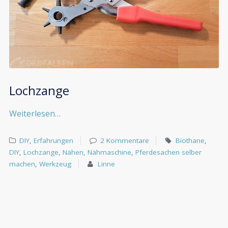
Lochzange
Weiterlesen…
DIY
,
Erfahrungen
2 Kommentare
Biothane
,
DIY
,
Lochzange
,
Nähen
,
Nähmaschine
,
Pferdesachen selber
machen
,
Werkzeug
Linne