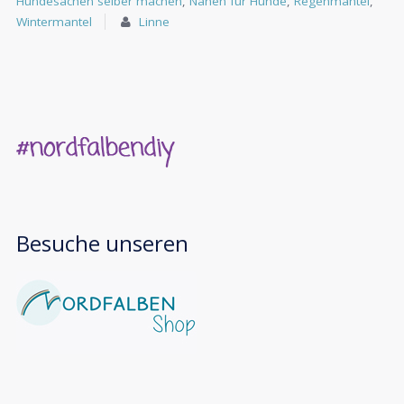
Hundesachen selber machen
,
Nähen für Hunde
,
Regenmantel
,
Wintermantel
Linne
Besuche unseren